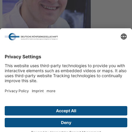
Dr. Franz Wegner
© B. Gluth
Verliehen wurde der "Young Investigator Award" im
Rahmen des 103. Deutschen Röntgenkongresses. Für den Preis
konnten sich Wissenschaftlerinnen und Wissenschaftler aller
Fachbereiche bewerben. Aus allen Wettbewerbsbeiträgen wurden
über einen Review-Prozess fünf Autorinnen und Autoren
ausgewählt, die ihre Forschungsarbeit beim Deutschen
Röntgenkongress vorstellen konnten.
Seit dem Jahr 2009 ehrt die Deutsche Röntgengesellschaft alljährlich
anlässlich des Deutschen Röntgenkongresses herausragende
Arbeiten und Kongressbeiträge junger Wissenschaftlerinnen und
Wissenschaftler mit dem "Young Investigator Award". Mit dem
Preis will die Fachgesellschaft die Leistungen des
wissenschaftlichen Nachwuchses in der Bildgebung herausheben
und fördern.
Start
Impressum
Datenschutzerklärung