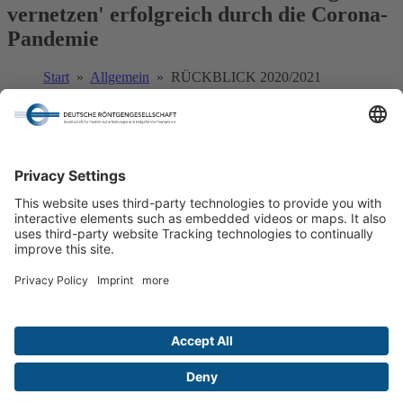
vernetzen' erfolgreich durch die Corona-
Pandemie
Start
»
Allgemein
» RÜCKBLICK 2020/2021
We need your consent to load the
YouTube Video service!
We use a third party service to embed video content
that may collect data about your activity. Please
review the details and accept the service to watch this
video.
More Information
Accept
powered by
Usercentrics Consent Management
Start
Impressum
Datenschutzerklärung
Platform